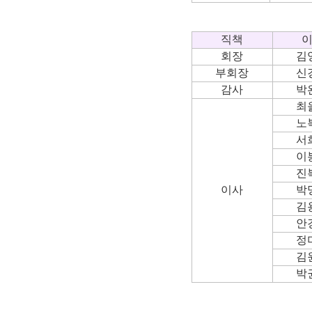
직책
회장
김
부회장
신
감사
박
최
노
서
이
진
이사
박
김
안
정
김
박