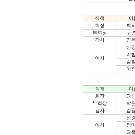
직책
이
회장
최
부회장
구
감사
김
신
이
이사
김
이
직책
이
회장
권
부회장
박
감사
김
신
이사
정
최