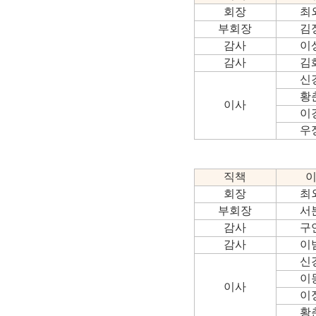
회장
최
부회장
김
감사
이
감사
김
신
황
이사
이
우
직책
회장
최
부회장
서
감사
구
감사
이
신
이
이사
이
황